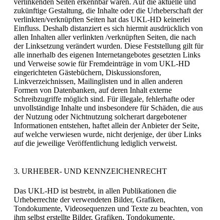
verlinkenden Seiten erkennbar waren. Auf die aktuelle und
zukünftige Gestaltung, die Inhalte oder die Urheberschaft der
verlinkten/verknüpften Seiten hat das UKL-HD keinerlei
Einfluss. Deshalb distanziert es sich hiermit ausdrücklich von
allen Inhalten aller verlinkten /verknüpften Seiten, die nach
der Linksetzung verändert wurden. Diese Feststellung gilt für
alle innerhalb des eigenen Internetangebotes gesetzten Links
und Verweise sowie für Fremdeinträge in vom UKL-HD
eingerichteten Gästebüchern, Diskussionsforen,
Linkverzeichnissen, Mailinglisten und in allen anderen
Formen von Datenbanken, auf deren Inhalt externe
Schreibzugriffe möglich sind. Für illegale, fehlerhafte oder
unvollständige Inhalte und insbesondere für Schäden, die aus
der Nutzung oder Nichtnutzung solcherart dargebotener
Informationen entstehen, haftet allein der Anbieter der Seite,
auf welche verwiesen wurde, nicht derjenige, der über Links
auf die jeweilige Veröffentlichung lediglich verweist.
3. URHEBER- UND KENNZEICHENRECHT
Das UKL-HD ist bestrebt, in allen Publikationen die
Urheberrechte der verwendeten Bilder, Grafiken,
Tondokumente, Videosequenzen und Texte zu beachten, von
ihm selbst erstellte Bilder, Grafiken, Tondokumente,