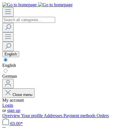
English
English
German
Close menu
My account
Login
or
sign up
Overview
Your profile
Addresses
Payment methods
Orders
€0.00*